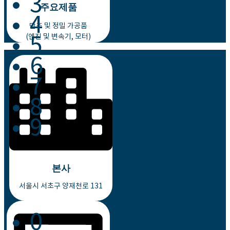
3
주요제품
4
단조 및 정밀 가공품
(엔진 및 변속기, 모터)
5
6
7
8
9
본사
서울시 서초구 양재천로 131
0