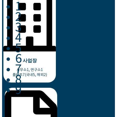
1
2
3
4
5
6
사업장
7
사무소1, 연구소1
플랜트7(국내5, 해외2)
8
9