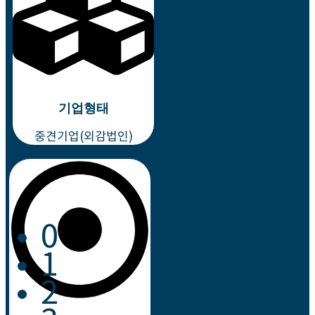
기업형태
중견기업(외감법인)
0
1
2