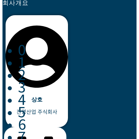
회사개요
0
1
2
3
4
상호
5
진영산업 주식회사
6
7