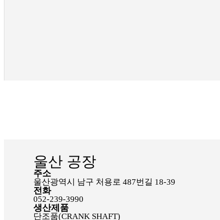
울산 공장
주소
울산광역시 남구 처용로 487번길 18-39
전화
052-239-3990
생산제품
단조품(CRANK SHAFT)