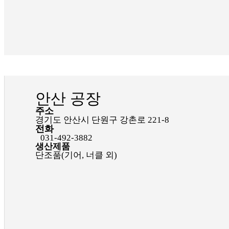
안산 공장
주소
경기도 안산시 단원구 강촌로 221-8
전화
031-492-3882
생산제품
단조품(기어, 너클 외)