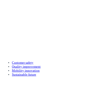
践行环境保护，社会责任，实践伦理经营，加强与
之利益相关人员的沟通 提高企业的社会价值，为下
一代打造可持续发展的基础。
Customer safety
Quality improvement
Mobility innovation
Sustainable future