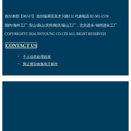
首尔本部【06747】 首尔瑞草区良才川路131 代表电话:02-501-1578
国内/海外工厂: 安山/蔚山/庆州/闻庆/瑞山工厂，北京进永 /锦州进永工厂
COPYRIGHT© 2024 JINYOUNG CO.LTD ALL RIGHT RESERVED
CONTACT US
个人信息处理政策
禁止擅自收集电子邮件