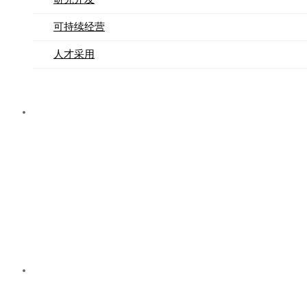
可持续经营
人才采用
以顾客安全至上
的企业
严格管理品质要求和遵守安全准则，分析管理潜在
的危险因素。
致力于持续改
进质量